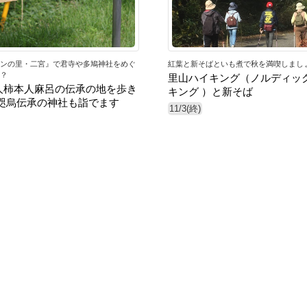
ンの里・二宮』で君寺や多鳩神社をめぐ
紅葉と新そばといも煮で秋を満喫しまし
？
里山ハイキング（ノルディッ
人柿本人麻呂の伝承の地を歩き
キング ）と新そば
八咫烏伝承の神社も詣でます
11/3(終)