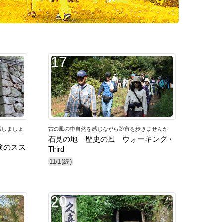
17
感しましょ
古の風の中自然を感じながら跡市を歩きませんか
石見の地 歴史の風 ウォーキング・
験のスス
Third
11/1(終)
20