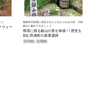
ょう
鎌倉時代初期に発見されたと伝えられる久喜・大林
銀山に触れてみましょう
クウォー
県境に残る銀山の里を体感！! 歴史を
刻む邑南町の産業遺跡
11/7(終)
11/8(終)