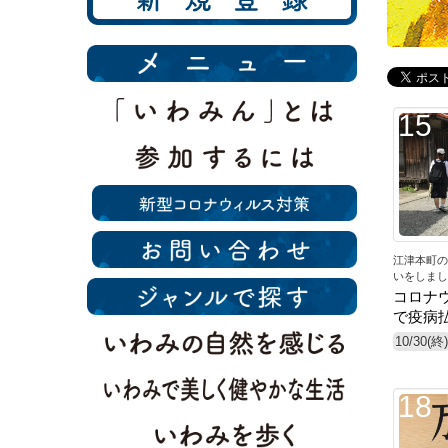
15
江津本町の
いをしまし
コロナ
で疫病払
10/30(終)
18