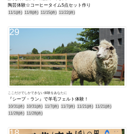
陶芸体験☆コーヒータイム5点セット作り
11/1(終)
11/8(終)
11/15(終)
11/22(終)
29
ここだけでしかできない体験をあなたに
『シープ・ラン』で羊毛フェルト体験！
10/31(終)
10/31(終)
11/7(終)
11/7(終)
11/21(終)
11/21(終)
11/28(終)
11/28(終)
18