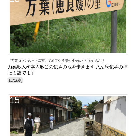
『万葉ロマンの里・二宮』で君寺や多鳩神社をめぐりませんか？
万葉歌人柿本人麻呂の伝承の地を歩きます 八咫烏伝承の神
社も詣でます
11/1(終)
15