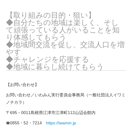
【
取り組みの目的・狙い
】
◆自分たちの地域は楽しく、そし
て頑張っている人がいることを知
り体感してもらう
◆地域間交流を促し、交流人口を増
やす
◆
チャレンジを応援する
◆地域に暮らし続けてもらう
【お問い合わせ】
お問い合わせ／いわみん実行委員会事務局（一般社団法人イワミ
ノチカラ）
695
0011
112
〒
－
島根県江津市江津町
山辺会館内
0855
52
7214
https://iwamin.jp
☎
・
・