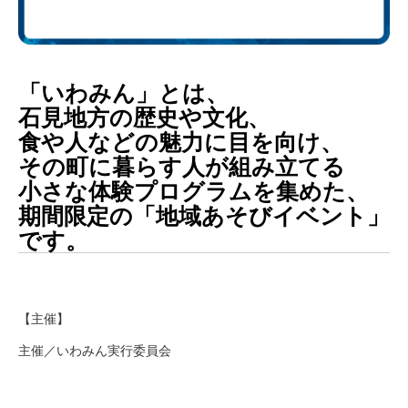
「いわみん」とは、
石見地方の歴史や文化
、
食
や人などの魅力に目を向け、
その町
に暮らす
人が組み立てる
小さな体験
プログラム
を集めた、
期間限定の「地域
あそびイベント
」
です。
【主催】
主催／いわみん実行委員会