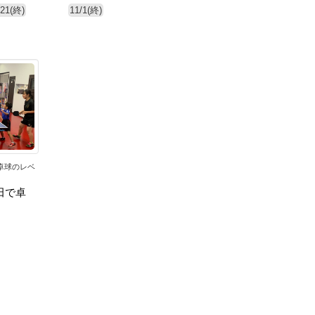
/21(終)
11/1(終)
卓球のレベ
田で卓