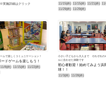
11/15(終)
11/15(終)
11/21(終)
11
 ※実施詳細はクリック
11/29(終)
11/29(終)
41
ームで楽しくコミュニケーション！
小さい子どもから大人まで それぞれの
ルに合わせた体験です
ボードゲームを楽しもう！
初心者歓迎！始めてみよう浜
11/8(終)
11/15(終)
11/22(終)
球！！
11/3(終)
11/28(終)