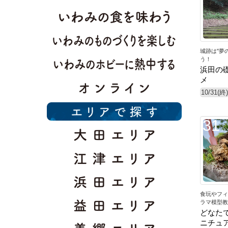
城跡は"夢
う！
浜田の
メ
10/31(終)
31
食玩やフィ
ラマ模型教
どなたで
ニチュ