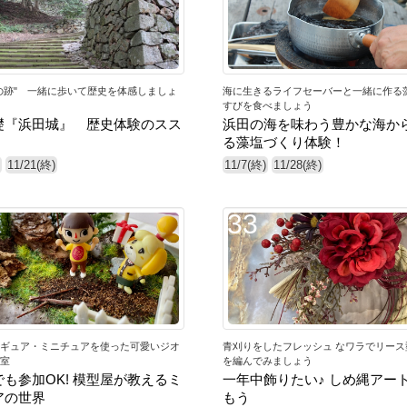
の跡" 一緒に歩いて歴史を体感しましょ
海に生きるライフセーバーと一緒に作る藻
すびを食べましょう
礎『浜田城』 歴史体験のスス
浜田の海を味わう豊かな海か
る藻塩づくり体験！
11/21(終)
11/7(終)
11/28(終)
33
ギュア・ミニチュアを使った可愛いジオ
青刈りをしたフレッシュ なワラでリース
室
を編んでみましょう
も参加OK! 模型屋が教えるミ
一年中飾りたい♪ しめ縄アー
アの世界
もう