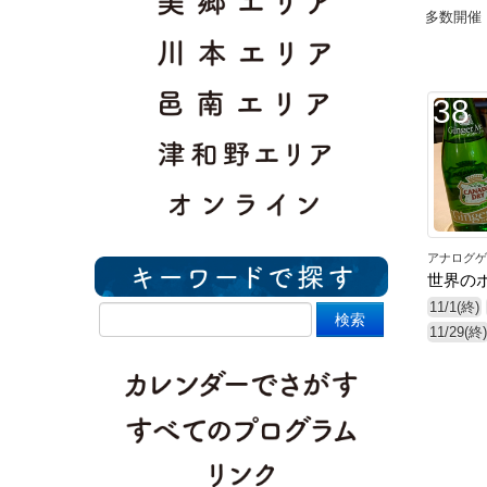
多数開催
38
アナログゲ
世界の
11/1(終)
11/29(終)