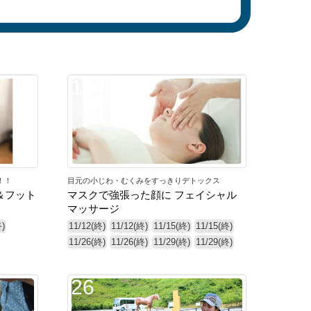
13
！！
目元の小じわ・むくみをすっきりデトックス
＆フット
マスクで強張った顔に フェイシャル
マッサージ
終)
11/12(終)
11/12(終)
11/15(終)
11/15(終)
11/26(終)
11/26(終)
11/29(終)
11/29(終)
26