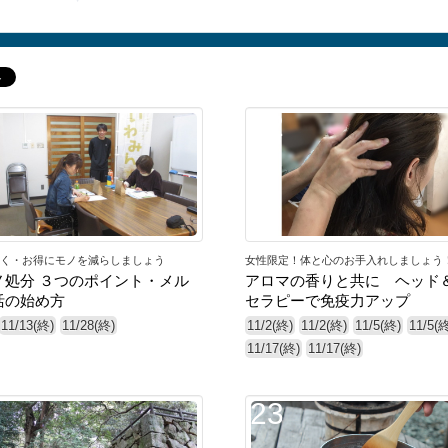
12
く・お得にモノを減らしましょう
女性限定！体と心のお手入れしましょう
ノ処分 ３つのポイント・メル
アロマの香りと共に ヘッド
活の始め方
セラピーで免疫力アップ
11/13(終)
11/28(終)
11/2(終)
11/2(終)
11/5(終)
11/5(
11/17(終)
11/17(終)
23