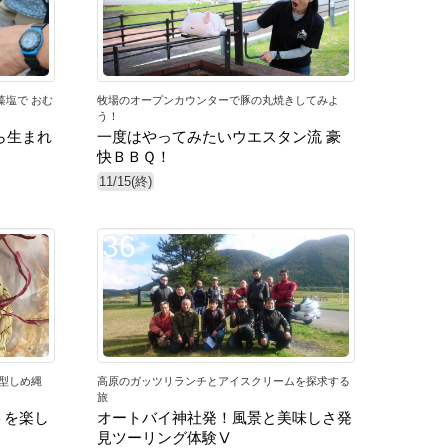
塩で おむ
牧場のオープンカウンターで豚の丸焼きしてみよ
う！
ら生まれ
一度はやってみたいウエスタン流 豪
快ＢＢＱ！
11/15(終)
36
型しめ縄
高原のガッツリランチとアイスクリームを探求する
旅
トを楽し
オートバイ神社発！風景と美味しさ発
見ツーリング体験Ⅴ