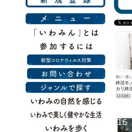
11
楽に・楽し
終活モ
カリ終
11/1(終)
16